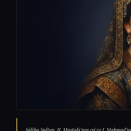
Sâliha Sultan, II. Mustafa’nın eşi ve I. Mahmud’u