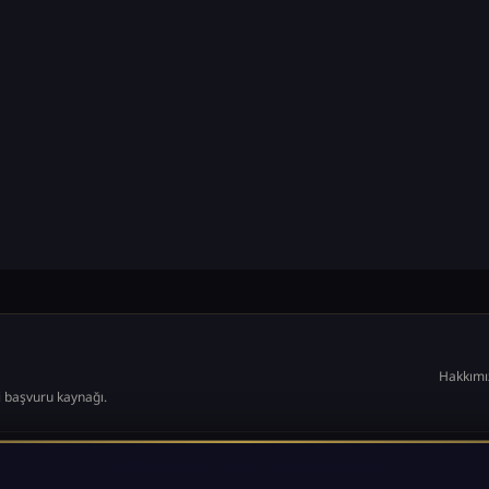
Hakkımı
i başvuru kaynağı.
© 2024 Osmanlı Tarihi. Tüm hakları saklıdır.