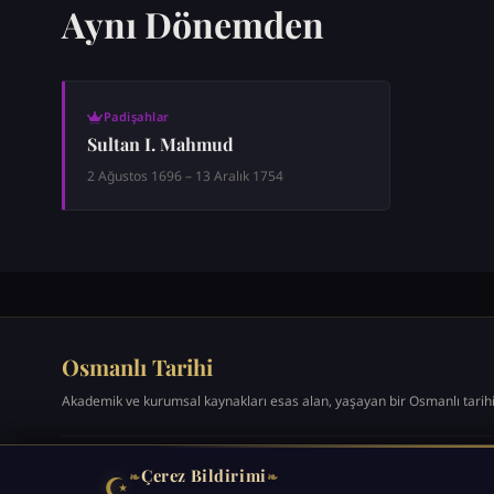
Aynı Dönemden
Padişahlar
Sultan I. Mahmud
2 Ağustos 1696 – 13 Aralık 1754
Osmanlı Tarihi
Akademik ve kurumsal kaynakları esas alan, yaşayan bir Osmanlı tarih
Çerez Bildirimi
❧
❧
☪