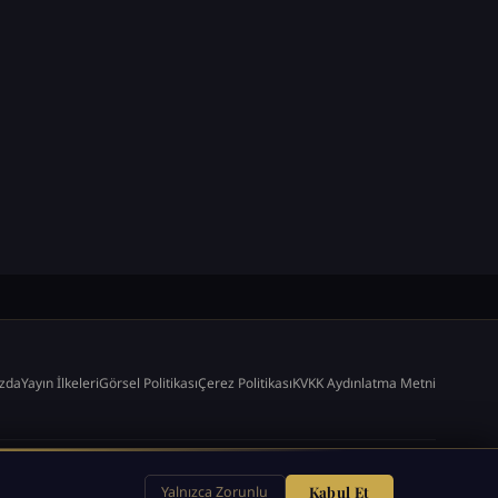
zda
Yayın İlkeleri
Görsel Politikası
Çerez Politikası
KVKK Aydınlatma Metni
Yalnızca Zorunlu
Kabul Et