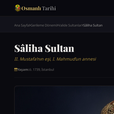
Osmanlı
Tarihi
Ana Sayfa
Gerileme Dönemi
Valide Sultanlar
Sâliha Sultan
Sâliha Sultan
II. Mustafa’nın eşi, I. Mahmud’un annesi
Yaşam:
ö. 1739, İstanbul