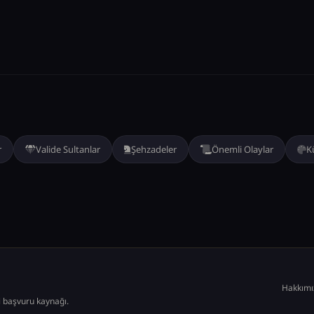
r
Valide Sultanlar
Şehzadeler
Önemli Olaylar
K
Hakkımı
i başvuru kaynağı.