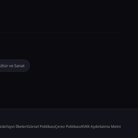
ültür ve Sanat
zda
Yayın İlkeleri
Görsel Politikası
Çerez Politikası
KVKK Aydınlatma Metni