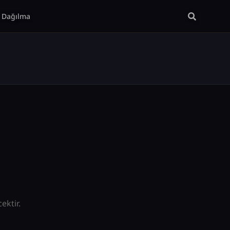
Dağılma
ktir.